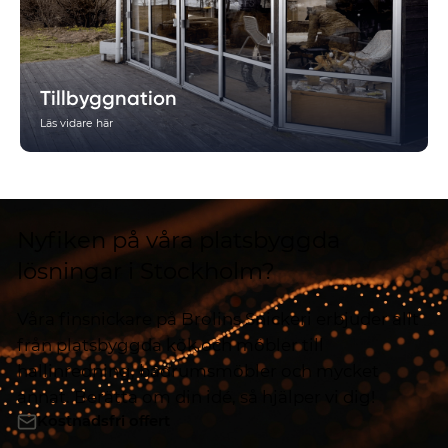
Tillbyggnation
Läs vidare här
Nyfiken på våra platsbyggda
lösningar i Stockholm?
Våra finsnickare på Brolins Snickeri erbjuder allt
från platsbyggda kök och möbler till
hallinredning, badrumsmöbler och mycket
annat. Berätta om din idé, så hjälper vi dig!
Kostnadsfri offert